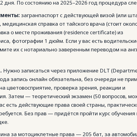
2 дня. По состоянию на 2025–2026 год процедура сл
менты:
загранпаспорт с действующей визой (или ш
, медицинская справка от тайского врача (стоит около
вка о месте проживания (residence certificate) из
са, фотографии 1 дюйм. Если у вас есть водительски
мите их с нотариально заверенным переводом на анг
.
Нужно записаться через приложение DLT (Departme
 года запись онлайн обязательна, без очереди не прим
 на цветовосприятие, проверка зрения, реакции и
я. Затем — теоретический экзамен (50 вопросов, мо
 вас есть действующие права своей страны, практичес
ребуется. Без прав — придётся пройти курс обучения 
ке.
ина за мотоциклетные права — 205 бат, за автомоб