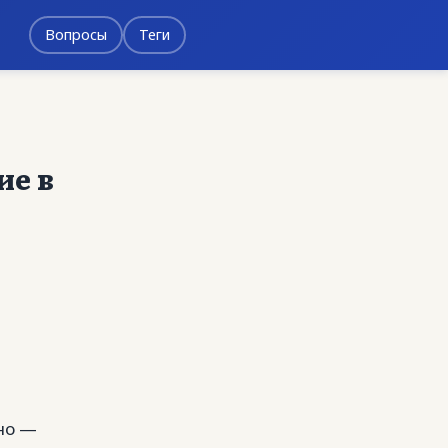
Вопросы
Теги
ие в
но —