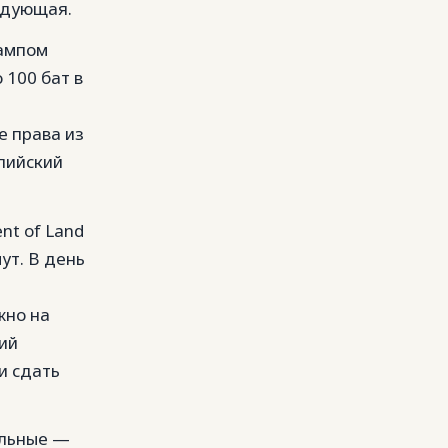
едующая.
тампом
 100 бат в
е права из
лийский
nt of Land
ут. В день
жно на
кий
и сдать
ильные —