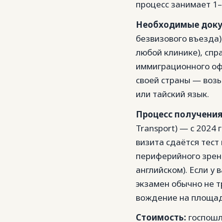
процесс занимает 1–
Необходимые доку
безвизового въезда)
любой клинике), спра
иммиграционного офи
своей страны — возь
или тайский язык.
Процесс получения
Transport) — с 2024
визита сдаётся тест
периферийного зрени
английском). Если у
экзамен обычно не т
вождение на площад
Стоимость:
госпошл