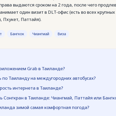
права выдаются сроком на 2 года, после чего продле
занимает один визит в DLT-офис (есть во всех крупных
, Пхукет, Паттайя).
т
Бангкок
Чиангмай
Виза
приложением Grab в Таиланде?
ь по Таиланду на междугородних автобусах?
рость интернета в Таиланде?
ь Сонгкран в Таиланде: Чиангмай, Паттайя или Бангк
аиланда зимой самая комфортная погода?