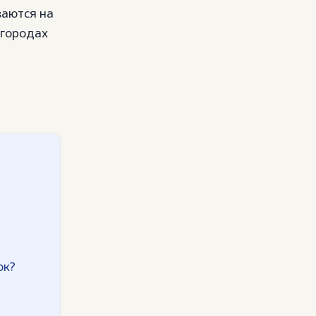
ваются на
 городах
ок?