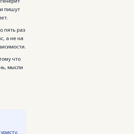
 генерит
ни пишут
лет.
о пять раз
с, а не на
висимости.
тому что
нь, мысли
туристу,