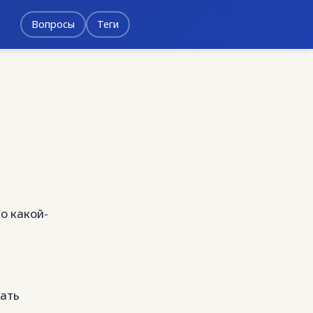
Вопросы
Теги
о какой-
кать