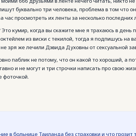
 моими 666 друзьями в ленте нечего читать, никто не
пишут буквально три человека, проблема в том что о
за час просмотреть их ленты за несколько последних 
 Это кумир, когда вы скажите мне я трахаюсь в день п
октейлем из виски с текилой, тогда я подпишусь на ва
и не зря же лечили Дэвида Духовны от сексуальной за
овно паблик не потому, что он какой то хороший, а по
авно и не могут и три строчки написать про свою жиз
е фоточкой.
ние в больнице Таиланда без страховки и что грозит 