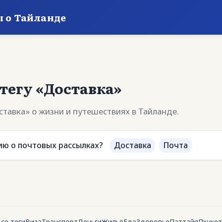
ы о Тайланде
тегу «Доставка»
ставка» о жизни и путешествиях в Тайланде.
ию о почтовых рассылках?
Доставка
Почта
се теги
Виза
Транспорт
Деньги
Жильё
Еда
Здоровье
Паттайя
Пхукет