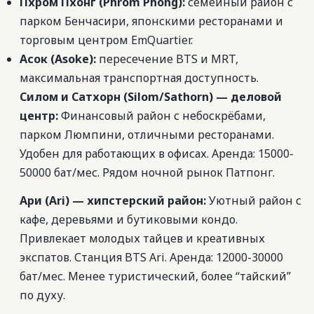
Пхром Пхонг (Phrom Phong):
семейный район с
парком Бенчасири, японскими ресторанами и
торговым центром EmQuartier.
Асок (Asoke):
пересечение BTS и MRT,
максимальная транспортная доступность.
Силом и Сатхорн (Silom/Sathorn) — деловой
центр:
Финансовый район с небоскрёбами,
парком Люмпини, отличными ресторанами.
Удобен для работающих в офисах. Аренда: 15000-
50000 бат/мес. Рядом ночной рынок Патпонг.
Ари (Ari) — хипстерский район:
Уютный район с
кафе, деревьями и бутиковыми кондо.
Привлекает молодых тайцев и креативных
экспатов. Станция BTS Ari. Аренда: 12000-30000
бат/мес. Менее туристический, более “тайский”
по духу.