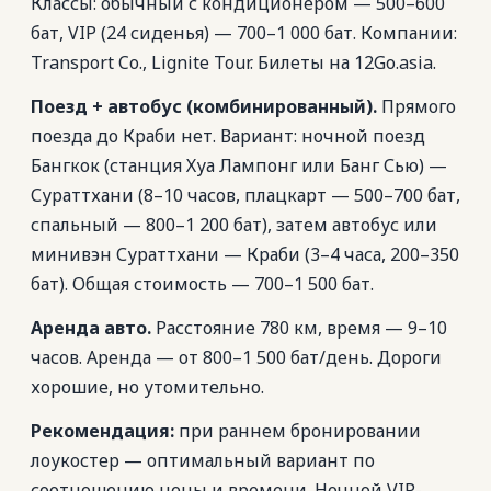
Классы: обычный с кондиционером — 500–600
бат, VIP (24 сиденья) — 700–1 000 бат. Компании:
Transport Co., Lignite Tour. Билеты на 12Go.asia.
Поезд + автобус (комбинированный).
Прямого
поезда до Краби нет. Вариант: ночной поезд
Бангкок (станция Хуа Лампонг или Банг Сью) —
Сураттхани (8–10 часов, плацкарт — 500–700 бат,
спальный — 800–1 200 бат), затем автобус или
минивэн Сураттхани — Краби (3–4 часа, 200–350
бат). Общая стоимость — 700–1 500 бат.
Аренда авто.
Расстояние 780 км, время — 9–10
часов. Аренда — от 800–1 500 бат/день. Дороги
хорошие, но утомительно.
Рекомендация:
при раннем бронировании
лоукостер — оптимальный вариант по
соотношению цены и времени. Ночной VIP-