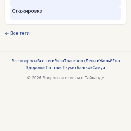
Стажировка
← Все теги
Все вопросы
Все теги
Виза
Транспорт
Деньги
Жильё
Еда
Здоровье
Паттайя
Пхукет
Бангкок
Самуи
© 2026 Вопросы и ответы о Тайланде